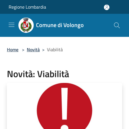
Salta al contenuto principale
Regione Lombardia
Comune di Volongo
Home
>
Novità
>
Viabilità
Novità: Viabilità