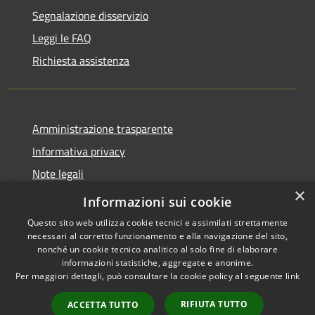
Segnalazione disservizio
Leggi le FAQ
Richiesta assistenza
Amministrazione trasparente
Informativa privacy
Note legali
×
Dichiarazione di accessibilità
Informazioni sui cookie
Questo sito web utilizza cookie tecnici e assimilati strettamente
necessari al corretto funzionamento e alla navigazione del sito,
nonché un cookie tecnico analitico al solo fine di elaborare
informazioni statistiche, aggregate e anonime.
RSS
Copyright © 2026 • Comune di
Per maggiori dettagli, può consultare la cookie policy al seguente
link
Accessibilità
Volongo • Powered by
Privacy
Municipium
Accesso
•
RIFIUTA TUTTO
ACCETTA TUTTO