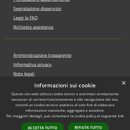
Segnalazione disservizio
Leggi le FAQ
Richiesta assistenza
Amministrazione trasparente
Informativa privacy
Note legali
×
Dichiarazione di accessibilità
Informazioni sui cookie
Questo sito web utilizza cookie tecnici e assimilati strettamente
necessari al corretto funzionamento e alla navigazione del sito,
nonché un cookie tecnico analitico al solo fine di elaborare
informazioni statistiche, aggregate e anonime.
RSS
Copyright © 2026 • Comune di
Per maggiori dettagli, può consultare la cookie policy al seguente
link
Accessibilità
Volongo • Powered by
Privacy
Municipium
Accesso
•
RIFIUTA TUTTO
ACCETTA TUTTO