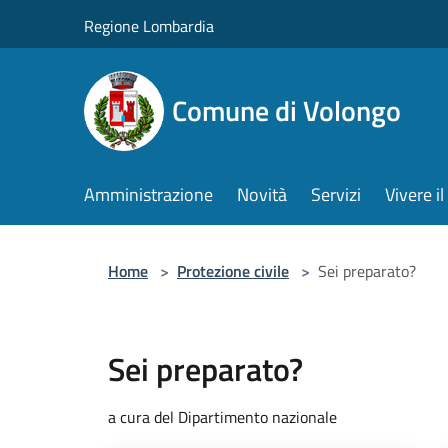
Salta al contenuto principale
Regione Lombardia
Comune di Volongo
Amministrazione
Novità
Servizi
Vivere 
Home
>
Protezione civile
>
Sei preparato?
Sei preparato?
a cura del Dipartimento nazionale