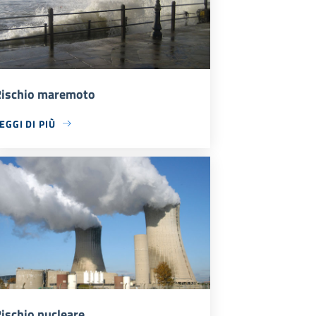
ischio maremoto
EGGI DI PIÙ
ischio nucleare