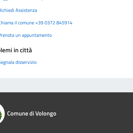
Richiedi Assistenza
Chiama il comune +39 0372 845914
Prenota un appuntamento
lemi in città
Segnala disservizio
Comune di Volongo