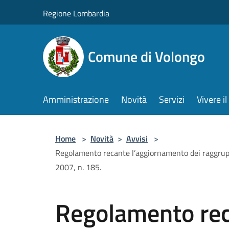
Salta al contenuto principale
Regione Lombardia
Comune di Volongo
Amministrazione
Novità
Servizi
Vivere 
Home
>
Novità
>
Avvisi
>
Regolamento recante l’aggiornamento dei raggruppa
2007, n. 185.
Regolamento re