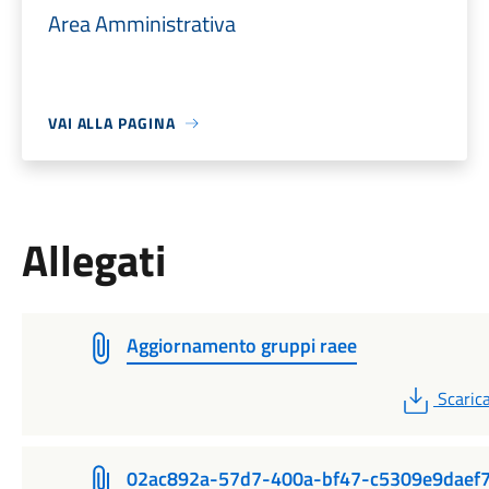
Area Amministrativa
VAI ALLA PAGINA
Allegati
Aggiornamento gruppi raee
PDF
Scaric
02ac892a-57d7-400a-bf47-c5309e9daef