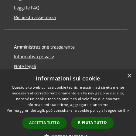
Leggi le FAQ
Richiesta assistenza
Amministrazione trasparente
Informativa privacy
Note legali
×
Dichiarazione di accessibilità
Informazioni sui cookie
Questo sito web utilizza cookie tecnici e assimilati strettamente
necessari al corretto funzionamento e alla navigazione del sito,
nonché un cookie tecnico analitico al solo fine di elaborare
informazioni statistiche, aggregate e anonime.
RSS
Copyright © 2026 • Comune di
Per maggiori dettagli, può consultare la cookie policy al seguente
link
Accessibilità
Volongo • Powered by
Privacy
Municipium
Accesso
•
RIFIUTA TUTTO
ACCETTA TUTTO
Cookie
redazione
Mappa del sito