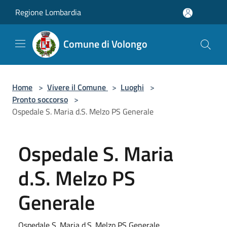
Salta al contenuto principale
Regione Lombardia
Comune di Volongo
Home
>
Vivere il Comune
>
Luoghi
>
Pronto soccorso
>
Ospedale S. Maria d.S. Melzo PS Generale
Ospedale S. Maria
d.S. Melzo PS
Generale
Ospedale S. Maria d.S. Melzo PS Generale