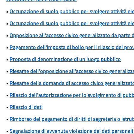
•
Occupazione di suolo pubblico per svolgere attività el
•
Occupazione di suolo pubblico per svolgere attività ele
•
Opposizione all'accesso civico generalizzato da parte d
•
Pagamento dell'imposta di bollo per il rilascio del pr
•
Proposta di denominazione di un luogo pubblico
•
Riesame dell'opposizione all'accesso civico generalizza
•
Riesame della domanda di accesso civico generalizzat
•
Rilascio dell'autorizzazione per lo svolgimento di pubbl
•
Rilascio di dati
•
Rimborso del pagamento di diritti di segreteria o istrut
•
Segnalazione di avvenuta violazione dei dati personali