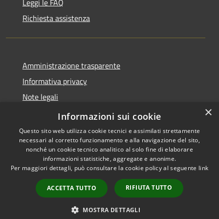
Leggi le FAQ
Richiesta assistenza
Amministrazione trasparente
Informativa privacy
Note legali
×
Dichiarazione di accessibilità
Informazioni sui cookie
Questo sito web utilizza cookie tecnici e assimilati strettamente
necessari al corretto funzionamento e alla navigazione del sito,
nonché un cookie tecnico analitico al solo fine di elaborare
informazioni statistiche, aggregate e anonime.
RSS
Copyright © 2026 • Comune di
Per maggiori dettagli, può consultare la cookie policy al seguente
link
Accessibilità
Volongo • Powered by
Privacy
Municipium
Accesso
•
RIFIUTA TUTTO
ACCETTA TUTTO
Cookie
redazione
Mappa del sito
MOSTRA DETTAGLI